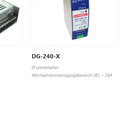
DG-240-X
Ø universeller
Wechselstromeingangsbereich (85 ~ 264
VAC) Ø Unterstützung 1 + 1 oder N + 1
redundantes System （vorschlagen
Redundanzmodule verwenden.） Ø
eingebauter aktiver PFC, PF> 0,95 Ø hoher
Wirkungsgrad bis zu 94% Ø eingebaute
Stromfreigabefunktion Ø eingebaute
Strombegrenzungsschaltung Ø Ausgabe