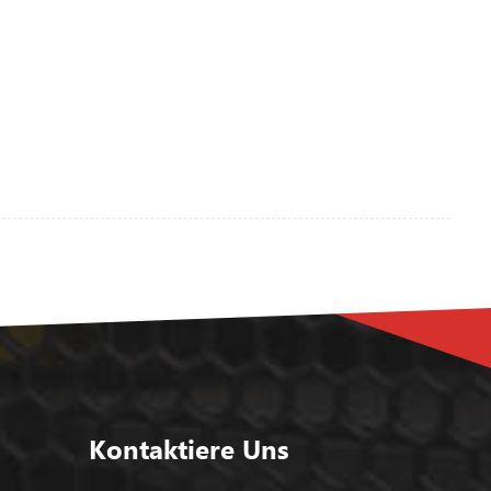
Schutz: OVP / OLP / SCP / OTP Ø breite
Betriebsumgebungstemperatur (-25 ℃ ~ 70
℃) Ø 150% (360 W) Spitzenlastkapazität Ø
Einfache Sicherungsauslösung durch hohen
Überlaststrom Ø Hervorragende
Teillasteffizienz Ø eingebauter Gleichstrom-
Relaiskontakt Ø kann auf TS-35 / 7.5
installiert werden oder TS-35 / 15 Ø 100%
Volllast Einbrennen Prüfung Ø geeignet für
kritische Anwendungen Ø Ultraschlank,
45mm Breite Ø 3 Jahre Garantie
Spezifikation Modell- DG-240-24 ABS-75-
12 DG-240-48 Ausgabe
Gleichstromausgang 24V 12V 48V
Nennstrom 10A 6A 5A CurrentRange
Anmerkung 1 0 ~ 10A 0 ~ 6A 0 ~ 5A
Kontaktiere Uns
Welligkeit und Rauschen Anmerkung 2 0 ~