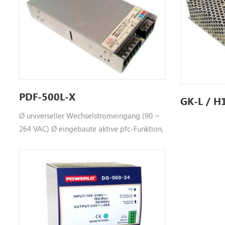
PDF-500L-X
GK-L / H
Ø universeller Wechselstromeingang (90 ~
264 VAC) Ø eingebaute aktive pfc-Funktion,
PF> 0,95 Ø Hohe Effizienz, lange
Lebensdauer und hohe Zuverlässigkeit Ø
Ausgabe Schutz: OLP / OVP / OTP / SCP Ø
breite Betriebsumgebungstemperatur (-30
℃ ~ 70 ℃ ) Ø 150% (750 W)
Spitzenlastkapazität Ø
Konstantstromausgang Ø eingebaute