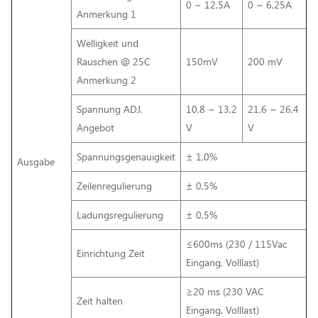
0 ~ 12,5A
0 ~ 6,25A
Anmerkung 1
Welligkeit und
Rauschen @ 25C
150mV
200 mV
Anmerkung 2
Spannung ADJ.
10,8 ~ 13,2
21,6 ~ 26,4
Angebot
V
V
Spannungsgenauigkeit
± 1,0%
Ausgabe
Zeilenregulierung
± 0,5%
Ladungsregulierung
± 0,5%
≤600ms (230 / 115Vac
Einrichtung Zeit
Eingang, Volllast)
≥20 ms (230 VAC
Zeit halten
Eingang, Volllast)