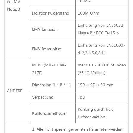
10 mA.
& EMV
Notiz 3
Isolationswiderstand
100M Ohm
Einhaltung von EN55032
EMV Emission
Klasse B / FCC Teil15 b
Einhaltung von EN61000-
EMV Immunität
4-2,3,4,5,6,8,11
MTBF (MIL-HDBK-
mehr als 200.000 Stunden
217F)
(25 ℃, Volllast)
Dimension (L * B * H)
159 × 97 × 30 mm
ANDERE
Verpackung
TBD
Kühlung durch freie
Kühlungsmethode
Luftkonvektion
1. Alle nicht speziell genannten Parameter werden