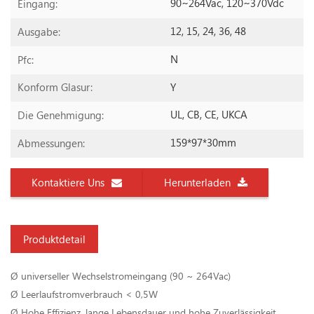
90~264Vac, 120~370Vdc
Eingang:
12, 15, 24, 36, 48
Ausgabe:
N
Pfc:
Y
Konform Glasur:
UL, CB, CE, UKCA
Die Genehmigung:
159*97*30mm
Abmessungen:
Kontaktiere Uns
Herunterladen
Produktdetail
Ø universeller Wechselstromeingang (90 ~ 264Vac)
Ø Leerlaufstromverbrauch < 0,5W
Ø Hohe Effizienz, lange Lebensdauer und hohe Zuverlässigkeit