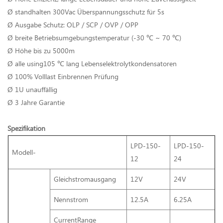
Ø standhalten 300Vac Überspannungsschutz für 5s
Ø Ausgabe Schutz: OLP / SCP / OVP / OPP
Ø breite Betriebsumgebungstemperatur (-30 ℃ ~ 70 ℃)
Ø Höhe bis zu 5000m
Ø alle using105 ℃ lang Lebenselektrolytkondensatoren
Ø 100% Volllast Einbrennen Prüfung
Ø 1U unauffällig
Ø 3 Jahre Garantie
Spezifikation
LPD-150-
LPD-150-
Modell-
12
24
Gleichstromausgang
12V
24V
Nennstrom
12.5A
6.25A
CurrentRange