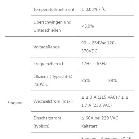
Temperaturkoeffizient
± 0,03% / ℃
Überschwingen und
<5,0%
Unterschießen
90 ~ 264Vac 120-
VoltageRange
370VDC
Frequenzbereich
47Hz ~ 63Hz
Effizienz ( Typisch) @
85%
89%
230Vac
≤ ≤ 3 A (115 VAC) / ≤ ≤
Wechselstrom (max.)
Eingang
1,7 A (230 VAC)
Einschaltstrom
≤ 60A bei 220 VAC
(typisch)
Kaltstart
Eingang - Ausgang: <0,25