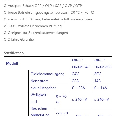
Ø Ausgabe Schutz: OPP / OLP / SCP / OVP / OTP
Ø breite Betriebsumgebungstemperatur (-20 ℃ ~ 70 ℃)
Ø alle using105 ℃ lang Lebenselektrolytkondensatoren
Ø 100% Volllast Einbrennen Prüfung
Ø Geeignet für Spitzenlastanwendungen
Ø 2 Jahre Garantie
Spezifikation
GK-L /
GK-L /
Modell-
H600S24C
H600S36C
Gleichstromausgang
24V
36V
Nennstrom
25A
14A
aktuell
Angebot
0 ~ 25A
0 ~ 14A
Welligkeit
0 ~ 70
240mV
240mV
≤
≤
und
℃
Rauschen
-20 ~ 0
Anmerkung