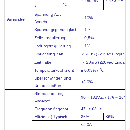
480 mV
480 mV
≤
≤
℃
2
Spannung ADJ.
10%
±
Ausgabe
Angebot
Spannungsgenauigkeit
1%
±
Zeilenregulierung
0,5%
±
Ladungsregulierung
1%
±
Einrichtung Zeit
4.0S (220Vac Eingang, V
＜
Zeit halten
20mS (220Vac Eingang, 
＞
Temperaturkoeffizient
± 0,03% / ℃
Überschwingen und
<5,0%
Unterschießen
Stromspannung
90 ~ 132Vac / 176 ~ 264V
Angebot
Frequenz
Angebot
47Hz-63Hz
Effizienz ( Typisch)
86%
86%
<8,0A