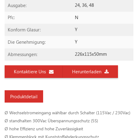
24, 36, 48
Ausgabe:
N
Pfc:
Y
Konform Glasur:
Y
Die Genehmigung:
226x115x50mm
Abmessungen:
Kontaktiere Uns
Herunterladen
Produktdetail
Ø Wechselstromeingang wählbar durch Schalter (115Vac / 230Vac)
Ø standhalten 300Vac Überspannungsschutz (5S)
Ø hohe Effizienz und hohe Zuverlässigkeit
Ø Klemmenblock mit Kunststoffabdeckungsschutz