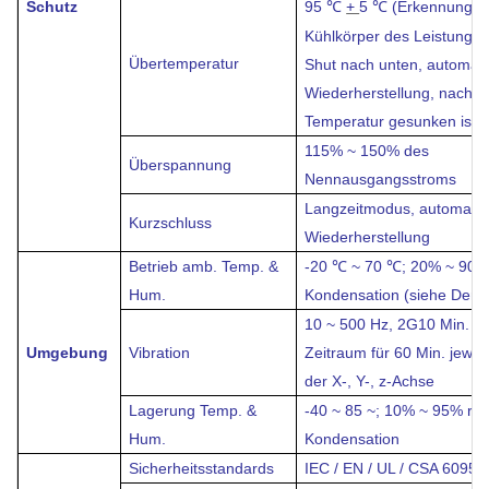
Schutz
95
+
5
(Erkennung E
℃
℃
Kühlkörper des Leistungstr
Übertemperatur
Shut nach unten, automat
Wiederherstellung, nachd
Temperatur gesunken ist
115% ~ 150% des
Überspannung
Nennausgangsstroms
Langzeitmodus, automati
Kurzschluss
Wiederherstellung
Betrieb amb. Temp. &
-20 ℃
~ 70 ℃;
20% ~ 90%
Hum.
Kondensation (siehe Derat
10 ~ 500 Hz, 2G10 Min. / 1
Umgebung
Vibration
Zeitraum für 60 Min. jewei
der X-, Y-, z-Achse
Lagerung Temp. &
-40 ~ 85 ~;
10% ~ 95% rF
Hum.
Kondensation
Sicherheitsstandards
IEC / EN / UL / CSA 6095