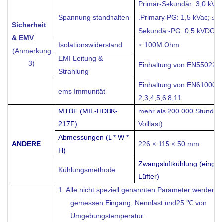
Primär-Sekundär: 3,0 kVac
Spannung standhalten
.Primary-PG: 1,5 kVac;
1
≤
Sicherheit
Sekundär-PG: 0,5 kVDC;
& EMV
Isolationswiderstand
100M Ohm
≥
(Anmerkung
EMI Leitung &
3)
Einhaltung von EN55022
K
Strahlung
Einhaltung von EN61000-4
ems
Immunität
2,3,4,5,6,8,11
MTBF (MIL-HDBK-
mehr als 200.000 Stunden
217F)
Volllast)
Abmessungen
(L * W *
ANDERE
226 × 115 × 50 mm
H)
Zwangsluftkühlung (einge
Kühlungsmethode
Lüfter)
1.
Alle nicht speziell genannten Parameter werden 
gemessen Eingang, Nennlast und25 ℃ von
Umgebungstemperatur