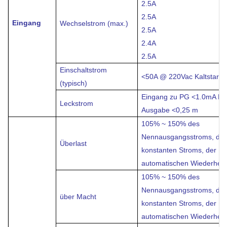
2.5A
2.5A
Eingang
Wechselstrom (max.)
2.5A
2.4A
2.5A
Einschaltstrom
<50A @ 220Vac
Kaltstart
(typisch)
Eingang zu PG <1.0mA
Ei
Leckstrom
Ausgabe <0,25 m
105% ~ 150% des
Nennausgangsstroms, de
Überlast
konstanten Stroms, der
automatischen Wiederhers
105% ~ 150% des
Nennausgangsstroms, de
über Macht
konstanten Stroms, der
automatischen Wiederhers