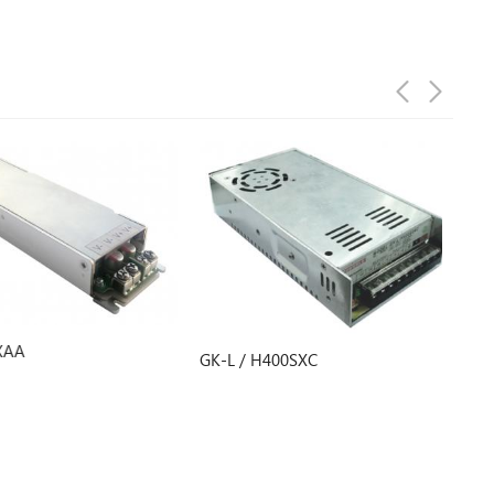
PD-1
GK-L / H400SXC