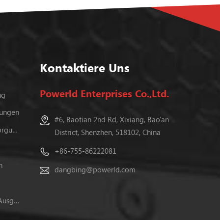
Kontaktiere Uns
Powerld Enterprises Co.,Ltd.
ng
gungen
#6, Baotian 2nd Rd, Xixiang, Bao'an
Programmierbar Gleichstromversorgungen
District, Shenzhen, 518102, China
+86-755-86222081
n
dangbing@powerld.com
Gleichstromversorgung Mit Zwei Ausgängen