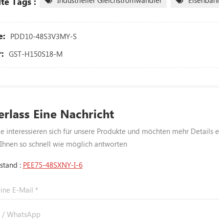
Industrieller Gleichstromwandler
Eisenbah
te Tags :
e:
PDD10-48S3V3MY-S
:
GST-H150S18-M
erlass Eine Nachricht
 interessieren sich für unsere Produkte und möchten mehr Details erf
Ihnen so schnell wie möglich antworten
stand :
PEE75-48SXNY-I-6