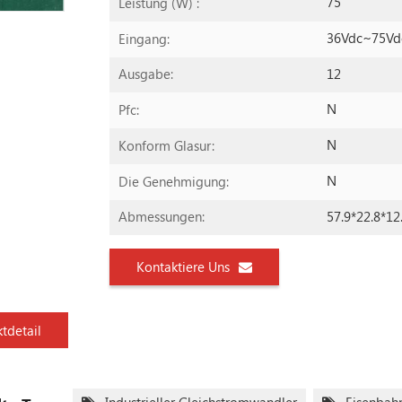
75
Leistung (W) :
36Vdc~75Vd
Eingang:
12
Ausgabe:
N
Pfc:
N
Konform Glasur:
N
Die Genehmigung:
57.9*22.8*1
Abmessungen:
Kontaktiere Uns
tdetail