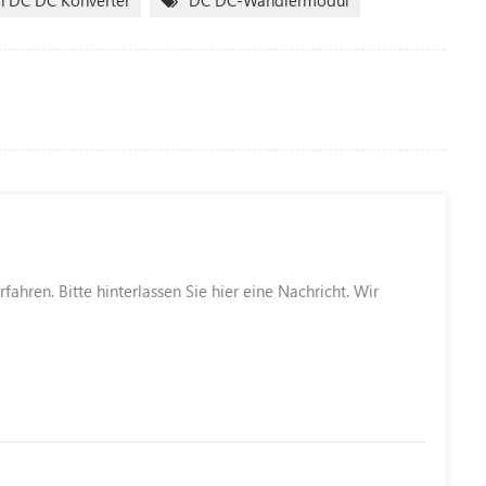
n DC DC Konverter
DC DC-Wandlermodul
ahren. Bitte hinterlassen Sie hier eine Nachricht. Wir